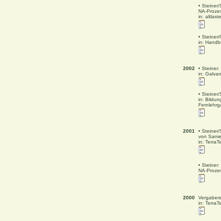
• Steiner
NA-Proze
in: altlas
• Steiner
in: Handb
2002
• Steiner
in: Galva
• Steiner
in: Bildu
Fernlehr
2001
• Steiner
von Sanie
in: TerraT
• Steiner
NA-Proze
2000
Vergaber
in: TerraT