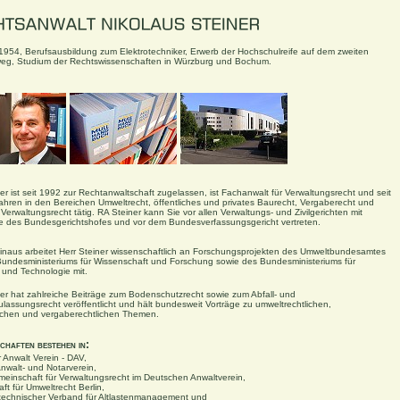
954, Berufsausbildung zum Elektrotechniker, Erwerb der Hochschulreife auf dem zweiten
eg, Studium der Rechtswissenschaften in Würzburg und Bochum.
ner ist seit 1992 zur Rechtanwaltschaft zugelassen, ist Fachanwalt für Verwaltungsrecht und seit
ahren in den Bereichen Umweltrecht, öffentliches und privates Baurecht, Vergaberecht und
Verwaltungsrecht tätig. RA Steiner kann Sie vor allen Verwaltungs- und Zivilgerichten mit
des Bundesgerichtshofes und vor dem Bundesverfassungsgericht vertreten.
inaus arbeitet Herr Steiner wissenschaftlich an Forschungsprojekten des Umweltbundesamtes
undesministeriums für Wissenschaft und Forschung sowie des Bundesministeriums für
t und Technologie mit.
ner hat zahlreiche Beiträge zum Bodenschutzrecht sowie zum Abfall- und
lassungsrecht veröffentlicht und hält bundesweit Vorträge zu umweltrechtlichen,
ichen und vergaberechtlichen Themen.
chaften bestehen in:
 Anwalt Verein -
DAV
,
nwalt- und Notarverein
,
meinschaft für Verwaltungsrecht im Deutschen Anwaltverein,
ft für Umweltrecht Berlin,
technischer Verband für Altlastenmanagement und