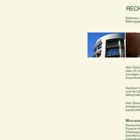
Geboren 1
Bildungsw
Herr Stei
über 20 J
sonstiges 
Ausnahme 
Darüber h
und des B
Wirtschaf
Herr Stei
Anlagenzu
baurechtl
Mitglieds
Deutscher
Essener A
Arbeitsge
Gesellscha
Ingenieur