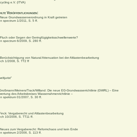
ycling e.V. (
ITVA)
lte Veröffentlichungen:
: Neue Grundwasserverordnung in Kraft getreten
ten spectrum 1/2011, S. 5 ff.
: Fluch oder Segen der Geringfügigkeitsschwellenwerte?
ten spectrum 6/2009, S. 280 ff.
: Berücksichtigung von Natural Attenuation bei der Altlastenbearbeitung
ech 1/2008, S. TT2 ff
ltjurist"
/Großmann/Meiners/Track/Willand: Die neue EG-Grundwasserrichtlinie (GWRL) – Eine
wertung des Arbeitskreises Wasserrahmenrichtlinie –
ten spektrum 01/2007, S. 30 ff.
/Finck: Vergaberecht und Altlastenbearbeitung
ech 10/2006, S. TT11 ff.
: Neues zum Vergaberecht: Reformchaos und kein Ende
ten spektrum 2/2006, S. 113 ff.