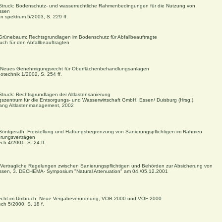
/Struck: Bodenschutz- und wasserrechtliche Rahmenbedingungen für die Nutzung von
ssen
ten spektrum 5/2003, S. 229 ff.
/Grünebaum: Rechtsgrundlagen im Bodenschutz für Abfallbeauftragte
uch für den Abfallbeauftragten
: Neues Genehmigungsrecht für Oberflächenbehandlungsanlagen
notechnik 1/2002, S. 254 ff.
/Struck: Rechtsgrundlagen der Altlastensanierung
ngszentrum für die Entsorgungs- und Wasserwirtschaft GmbH, Essen/ Duisburg (Hrsg.),
gang Altlastenmanagement, 2002
/Söntgerath: Freistellung und Haftungsbegrenzung von Sanierungspflichtigen im Rahmen
rungsverträgen
ech 4/2001, S. 24 ff.
: Vertragliche Regelungen zwischen Sanierungspflichtigen und Behörden zur Absicherung von
ssen, 3. DECHEMA- Symposium "Natural Attenuation" am 04./05.12.2001
echt im Umbruch: Neue Vergabeverordnung, VOB 2000 und VOF 2000
ech 5/2000, S. 18 f.