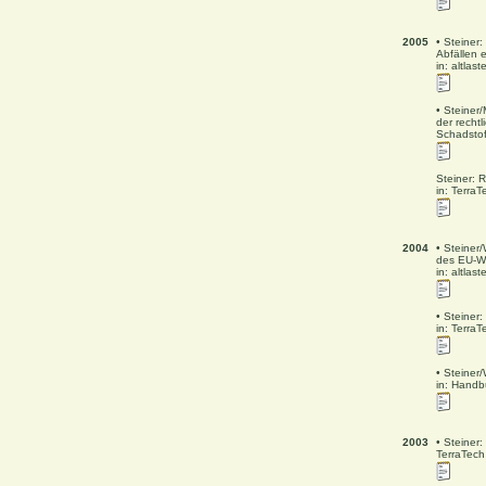
2005
• Steiner
Abfällen e
in: altlas
• Steiner
der recht
Schadstof
Steiner: 
in: TerraT
2004
• Steiner
des EU-W
in: altlas
• Steiner
in: TerraT
• Steiner
in: Handb
2003
• Steiner
TerraTech