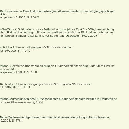
: Der Europäische Gerichtshof auf Abwegen: Altlasten werden zu entsorgungspflichtigen
rklärt!
ten spektrum 2/2005, S. 100 ff.
/Müller/Struck: Schlussbericht des Teilforschungsprojektes TV 8.3 KORA „Untersuchung
lichen Rahmenbedingungen für den kontrollierten natürlichen Rückhalt und Abbau von
fen bei der Sanierung kontaminierter Böden und Gewässer“, 30.06.2005
Rechtliche Rahmenbedingungen für Natural Attenuation
ech 10/2005, S. TT6 ff.
/Willand: Rechtliche Rahmenbedingungen für die Altlastensanierung unter dem Einfluss
asserrechts
ten spektrum 1/2004, S. 40 ff.
: Rechtliche Rahmenbedingungen für die Nutzung von NA-Prozessen
ech 7-8/2004, S. TT6 ff.
/Willand: Auswirkungen des EU-Wasserrechts auf die Altlastenbearbeitung in Deutschland
uch der Altlastensanierung 2004
: Neue Sachverständigenverordnung für die Altlastenbehandlung in Deutschland in:
 5/2003, S. TT6 f.