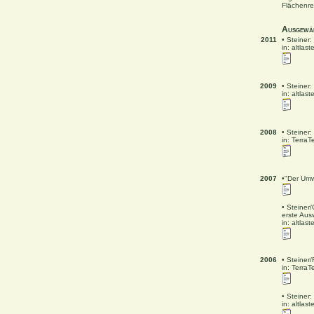
Flächenrec
Ausgewäh
2011
• Steiner
in: altlas
2009
• Steiner
in: altlas
2008
• Steiner
in: TerraT
2007
•"Der Umwe
• Steiner
erste Aus
in: altlas
2006
• Steiner
in: TerraT
• Steiner
in: altlas